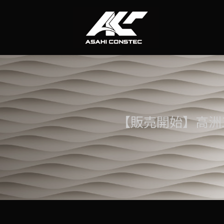
コ
ナ
ン
ビ
テ
ゲ
ン
ー
ツ
シ
へ
ョ
ス
ン
キ
に
ッ
移
プ
動
【販売開始】高洲