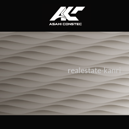
コ
ナ
ン
ビ
テ
ゲ
ン
ー
ツ
シ
へ
ョ
ス
ン
キ
に
ッ
移
プ
動
realestate-kanri